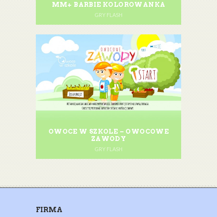
MM+ BARBIE KOLOROWANKA
GRY FLASH
OWOCE W SZKOLE – OWOCOWE
ZAWODY
GRY FLASH
FIRMA