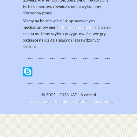
dźwięki. Ale jeśli potrzebujesz tylko niektórych z
tych elementów, również chętnie wykonamy
niezbędną pracę.
Mamy na koncie wiele już opracowanych
mechanizmów gier (
zobacz nasze portfolio
), dzięki
czemu możemy szybko przygotować nowe gry,
bazujące na już działających i sprawdzonych
silnikach.
© 2005 - 2026 KATILA.com.pl
KATILA Gry
Portfolio
Kontakt
Praca
Blog