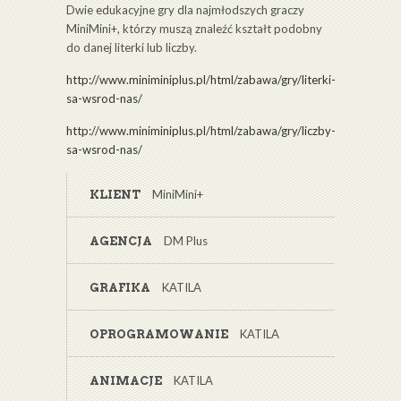
Dwie edukacyjne gry dla najmłodszych graczy
MiniMini+, którzy muszą znaleźć kształt podobny
do danej literki lub liczby.
http://www.miniminiplus.pl/html/zabawa/gry/literki-
sa-wsrod-nas/
http://www.miniminiplus.pl/html/zabawa/gry/liczby-
sa-wsrod-nas/
MiniMini+
KLIENT
DM Plus
AGENCJA
KATILA
GRAFIKA
KATILA
OPROGRAMOWANIE
KATILA
ANIMACJE