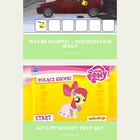
WATER OLIMPIC – OSZCZĘDZANIE
WODY
GRY FLASH
MY LITTLE PONY TRZY GRY
GRY FLASH