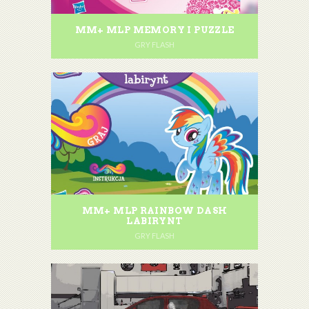
MM+ MLP MEMORY I PUZZLE
GRY FLASH
MM+ MLP RAINBOW DASH
LABIRYNT
GRY FLASH