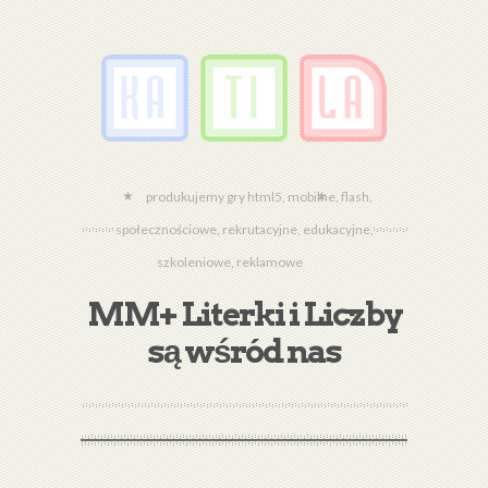
produkujemy gry html5, mobilne, flash,
społecznościowe, rekrutacyjne, edukacyjne,
szkoleniowe, reklamowe
MM+ Literki i Liczby
są wśród nas