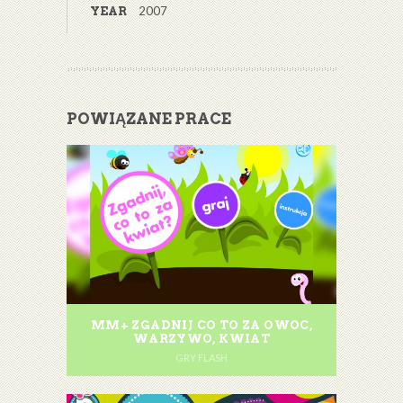
2007
YEAR
POWIĄZANE PRACE
MM+ ZGADNIJ CO TO ZA OWOC,
WARZYWO, KWIAT
GRY FLASH