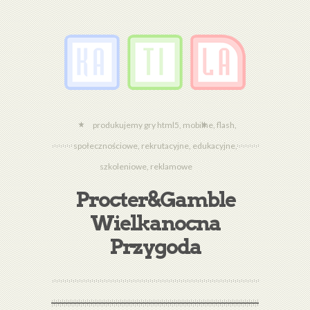
produkujemy gry html5, mobilne, flash,
społecznościowe, rekrutacyjne, edukacyjne,
szkoleniowe, reklamowe
Procter&Gamble
Wielkanocna
Przygoda