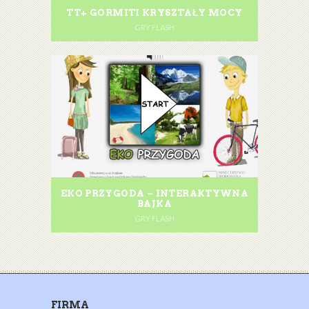
TT+ GORMITI KRYSZTAŁY MOCY
GRY FLASH
EKO PRZYGODA – INTERAKTYWNA
BAJKA
GRY FLASH
FIRMA