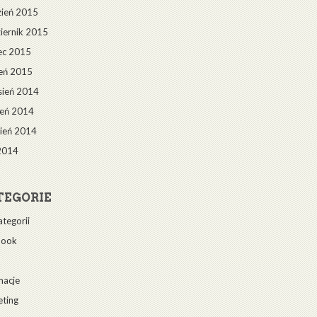
ień 2015
iernik 2015
ec 2015
eń 2015
sień 2014
ień 2014
ień 2014
2014
TEGORIE
ategorii
book
macje
ting