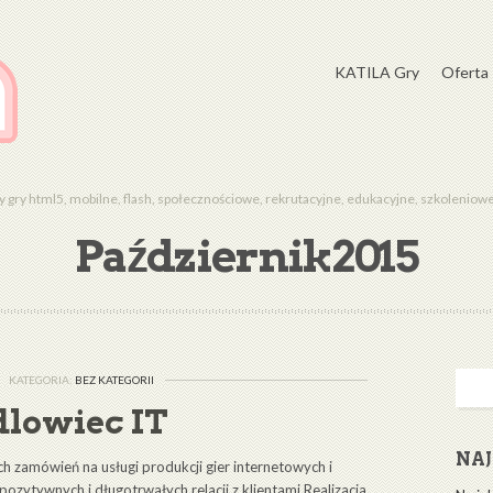
KATILA Gry
Oferta
gry html5, mobilne, flash, społecznościowe, rekrutacyjne, edukacyjne, szkolenio
Październik2015
KATEGORIA:
BEZ KATEGORII
dlowiec IT
NA
 zamówień na usługi produkcji gier internetowych i
zytywnych i długotrwałych relacji z klientami Realizacja