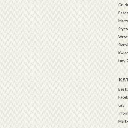
Grudz
Paźdz
Marz
Stycz
Wrze
Sierp
Kwiec
Luty 
KA
Bez k
Face
Gry
Infor
Marke