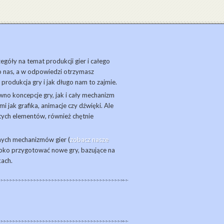
zegóły na temat produkcji gier i całego
o nas, a w odpowiedzi otrzymasz
 produkcja gry i jak długo nam to zajmie.
o koncepcje gry, jak i cały mechanizm
i jak grafika, animacje czy dźwięki. Ale
z tych elementów, również chętnie
nych mechanizmów gier (
zobacz nasze
bko przygotować nowe gry, bazujące na
kach.