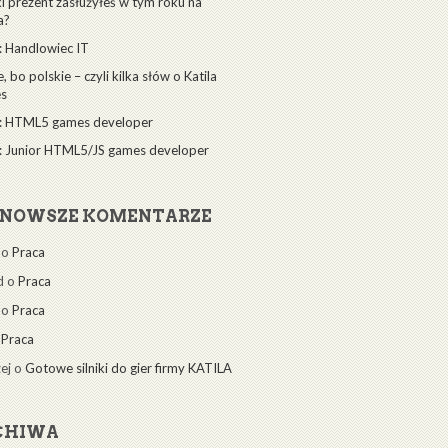
ki prezent zasłużyłeś w tym roku na
a?
: Handlowiec IT
 bo polskie – czyli kilka słów o Katila
s
: HTML5 games developer
: Junior HTML5/JS games developer
JNOWSZE KOMENTARZE
a o
Praca
d o
Praca
a o
Praca
o
Praca
ej o
Gotowe silniki do gier firmy KATILA
CHIWA