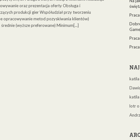
Na ja
wywanie oraz prezentacja oferty Obsługa i
święt
ących produkcji gier Współudział przy tworzeniu
Praca
lne opracowywanie metod pozyskiwania klientów)
Dobre,
średnie (wyższe preferowane) Minimum[...]
Game
Praca
Praca
NA
katil
Dawi
katil
lotr 
Andrz
AR