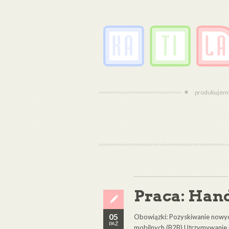
produkujemy 
Praca: Han
05
Obowiązki: Pozyskiwanie nowych
PAŹ
mobilnych (B2B) Utrzymywanie po