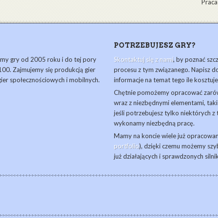
Praca
POTRZEBUJESZ GRY?
y gry od 2005 roku i do tej pory
Skontaktuj się z nami
, by poznać szc
00. Zajmujemy się produkcją gier
procesu z tym związanego. Napisz d
 gier społecznościowych i mobilnych.
informacje na temat tego ile kosztuje
Chętnie pomożemy opracować zarówn
wraz z niezbędnymi elementami, takim
jeśli potrzebujesz tylko niektórych 
wykonamy niezbędną pracę.
Mamy na koncie wiele już opracowa
portfolio
), dzięki czemu możemy szy
już działających i sprawdzonych silni