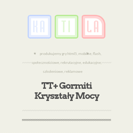
produkujemy gry html5, mobilne, flash,
społecznościowe, rekrutacyjne, edukacyjne,
szkoleniowe, reklamowe
TT+ Gormiti
Kryształy Mocy