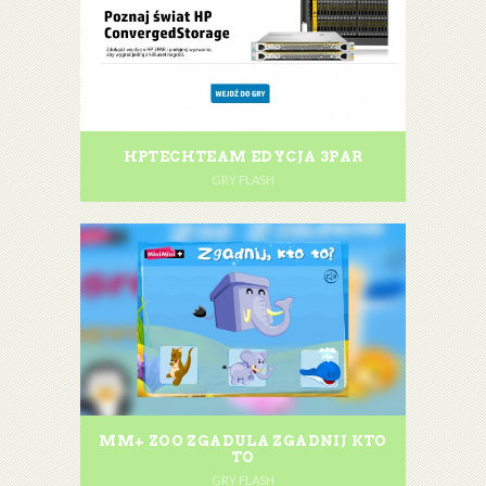
HPTECHTEAM EDYCJA 3PAR
GRY FLASH
MM+ ZOO ZGADULA ZGADNIJ KTO
TO
GRY FLASH