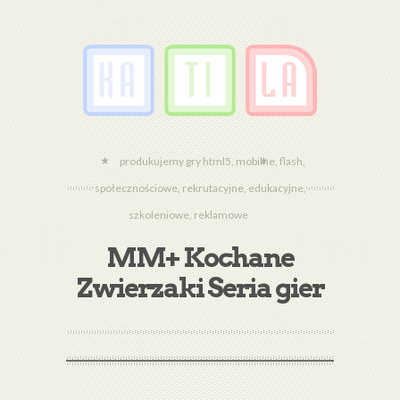
produkujemy gry html5, mobilne, flash,
społecznościowe, rekrutacyjne, edukacyjne,
szkoleniowe, reklamowe
MM+ Kochane
Zwierzaki Seria gier