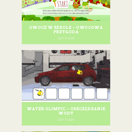
OWOCE W SZKOLE – OWOCOWA
PRZYGODA
GRY FLASH
WATER OLIMPIC – OSZCZĘDZANIE
WODY
GRY FLASH