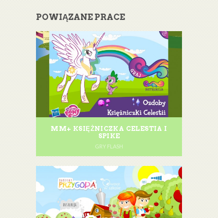
POWIĄZANE PRACE
MM+ KSIĘŻNICZKA CELESTIA I
SPIKE
GRY FLASH