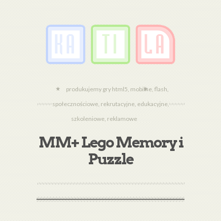
produkujemy gry html5, mobilne, flash,
społecznościowe, rekrutacyjne, edukacyjne,
szkoleniowe, reklamowe
MM+ Lego Memory i
Puzzle