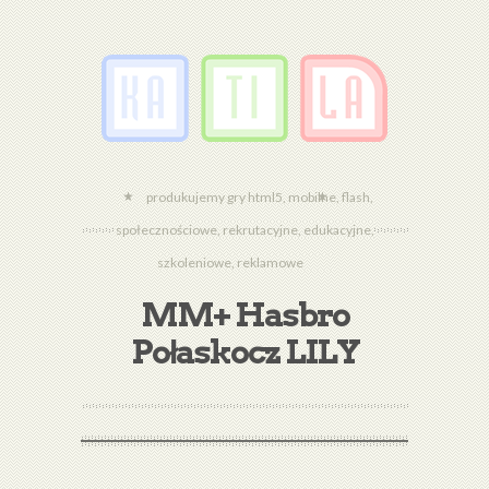
produkujemy gry html5, mobilne, flash,
społecznościowe, rekrutacyjne, edukacyjne,
szkoleniowe, reklamowe
MM+ Hasbro
Połaskocz LILY