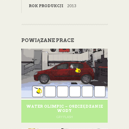
2013
ROK PRODUKCJI
POWIĄZANE PRACE
WATER OLIMPIC – OSZCZĘDZANIE
WODY
GRY FLASH