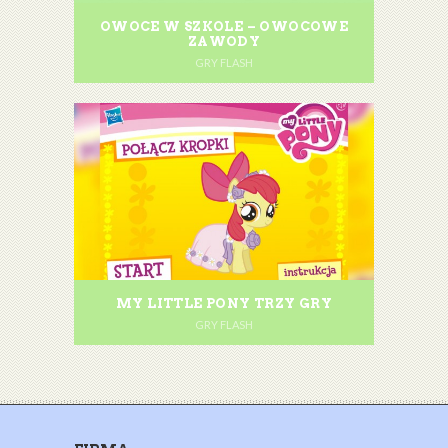
OWOCE W SZKOLE – OWOCOWE
ZAWODY
GRY FLASH
MY LITTLE PONY TRZY GRY
GRY FLASH