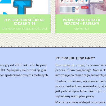
HPTECHTEAM UKŁAD
POLPHARMA GRAJ Z
IDEALNY FB
SERCEM – PASJANS
GRY FLASH GRY SPOŁECZNOŚCIOWE
GRY HTML5
POTRZEBUJESZ GRY?
y gry od 2005 roku i do tej pory
Skontaktuj się z nami
, by poznać szc
00. Zajmujemy się produkcją gier
procesu z tym związanego. Napisz d
 gier społecznościowych i mobilnych.
informacje na temat tego ile kosztuje
Chętnie pomożemy opracować zarówn
wraz z niezbędnymi elementami, takim
jeśli potrzebujesz tylko niektórych 
wykonamy niezbędną pracę.
Mamy na koncie wiele już opracowa