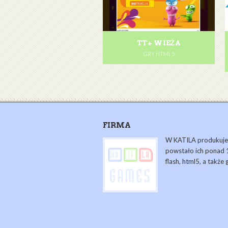
TT+ WIEŻA
GRY HTML5
FIRMA
W KATILA produkujem
powstało ich ponad 1
flash, html5, a także