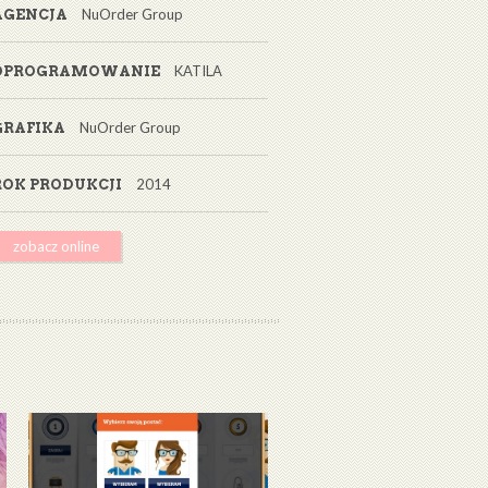
NuOrder Group
AGENCJA
KATILA
OPROGRAMOWANIE
NuOrder Group
GRAFIKA
2014
ROK PRODUKCJI
zobacz online