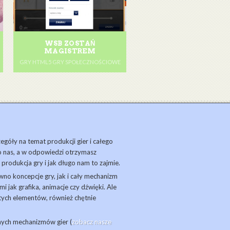
WSB ZOSTAŃ
MAGISTREM
GRY HTML5 GRY SPOŁECZNOŚCIOWE
zegóły na temat produkcji gier i całego
o nas, a w odpowiedzi otrzymasz
 produkcja gry i jak długo nam to zajmie.
o koncepcje gry, jak i cały mechanizm
i jak grafika, animacje czy dźwięki. Ale
z tych elementów, również chętnie
nych mechanizmów gier (
zobacz nasze