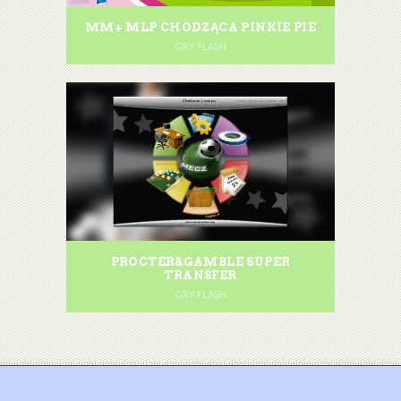
MM+ MLP CHODZĄCA PINKIE PIE
GRY FLASH
PROCTER&GAMBLE SUPER
TRANSFER
GRY FLASH