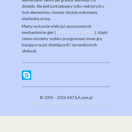
elementami, takimi jak grafika, animacje czy
dźwięki. Ale jeśli potrzebujesz tylko niektórych z
tych elementów, również chętnie wykonamy
niezbędną pracę.
Mamy na koncie wiele już opracowanych
mechanizmów gier (
zobacz nasze portfolio
), dzięki
czemu możemy szybko przygotować nowe gry,
bazujące na już działających i sprawdzonych
silnikach.
© 2005 - 2026 KATILA.com.pl
KATILA Gry
Portfolio
Kontakt
Praca
Blog