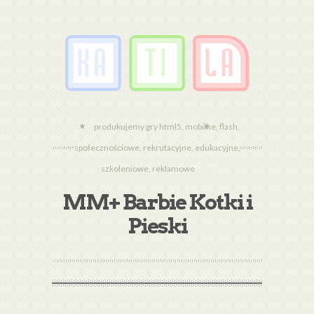
produkujemy gry html5, mobilne, flash,
społecznościowe, rekrutacyjne, edukacyjne,
szkoleniowe, reklamowe
MM+ Barbie Kotki i
Pieski