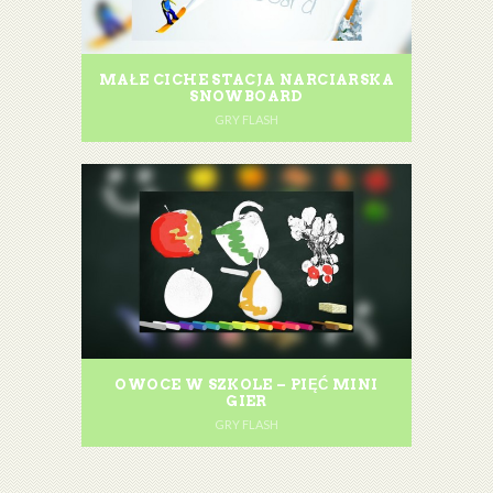
MAŁE CICHE STACJA NARCIARSKA
SNOWBOARD
GRY FLASH
OWOCE W SZKOLE – PIĘĆ MINI
GIER
GRY FLASH